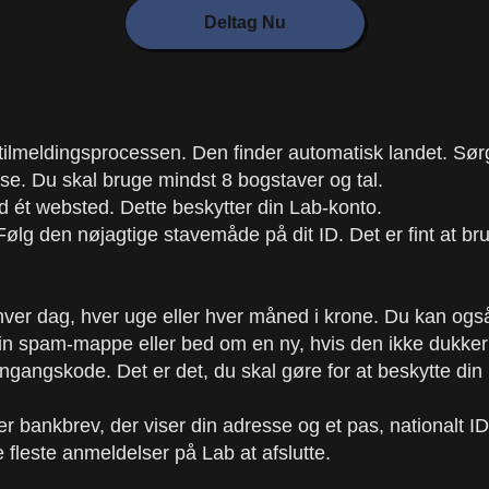
Deltag Nu
te tilmeldingsprocessen. Den finder automatisk landet. Sør
e. Du skal bruge mindst 8 bogstaver og tal.
ét websted. Dette beskytter din Lab-konto.
 Følg den nøjagtige stavemåde på dit ID. Det er fint at 
ver dag, hver uge eller hver måned i krone. Du kan også
 din spam-mappe eller bed om en ny, hvis den ikke dukker
ngangskode. Det er det, du skal gøre for at beskytte din
r bankbrev, der viser din adresse og et pas, nationalt ID
e fleste anmeldelser på Lab at afslutte.