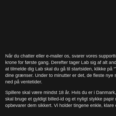
Når du chatter eller e-mailer os, svarer vores support
krone for første gang. Derefter tager Lab sig af alt an
at tilmelde dig Lab skal du gå til startsiden, klikke p
dine grænser. Under to minutter er det, de fleste nye 
ned på ventetider.
Spillere skal være mindst 18 år. Hvis du er i Danmark,
skal bruge et gyldigt billed-id og et nyligt stykke papi
opbevarer dem sikkert. Vi holder tingene enkle, klare 