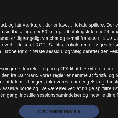
 ud, og fair værktøjer, der er lavet til lokale spillere. D
imumsindbetalingen er 50 kr., og udbetalingstiden er 24 
amet er tilgængeligt via chat og e-mail fra 9:00 til 1:00 C
overholdelse af ROFUS-links. Lokale regler følges for øj
i krone før din første session, og vælg derefter den vel
lysninger er korrekte, og brug 2FA til at beskytte din pr
den fra Danmark. Vores regler er nemme at forstå, og ba
or at tale med nogen, taler vores team engelsk og dansk. 
klassiske borde og live værelser ved at bruge spilfiltre i 
én gang, indstille sessionspåmindelser og indstille din
Krav Velkomstbonus