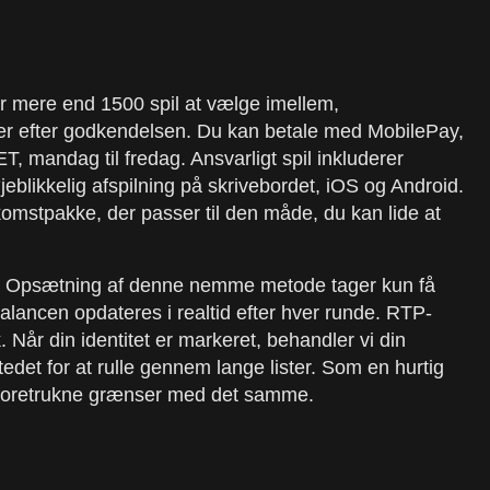
er er mere end 1500 spil at vælge imellem,
timer efter godkendelsen. Du kan betale med MobilePay,
ET, mandag til fredag. Ansvarligt spil inkluderer
eblikkelig afspilning på skrivebordet, iOS og Android.
komstpakke, der passer til den måde, du kan lide at
ofil. Opsætning af denne nemme metode tager kun få
lancen opdateres i realtid efter hver runde. RTP-
Når din identitet er markeret, behandler vi din
stedet for at rulle gennem lange lister. Som en hurtig
e foretrukne grænser med det samme.