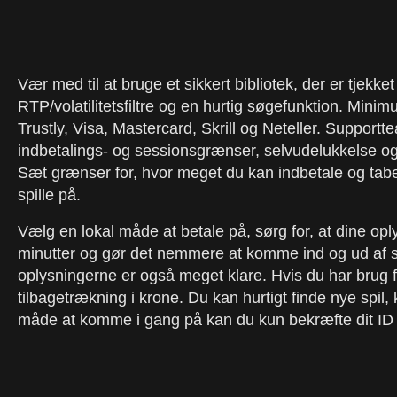
Tips Til Sikker Og Smart Play
Vær med til at bruge et sikkert bibliotek, der er tjekket
RTP/volatilitetsfiltre og en hurtig søgefunktion. Min
Trustly, Visa, Mastercard, Skrill og Neteller. Supportte
indbetalings- og sessionsgrænser, selvudelukkelse og 
Sæt grænser for, hvor meget du kan indbetale og tabe 
spille på.
Vælg en lokal måde at betale på, sørg for, at dine op
minutter og gør det nemmere at komme ind og ud af si
oplysningerne er også meget klare. Hvis du har brug f
tilbagetrækning i krone. Du kan hurtigt finde nye spil, 
måde at komme i gang på kan du kun bekræfte dit ID 